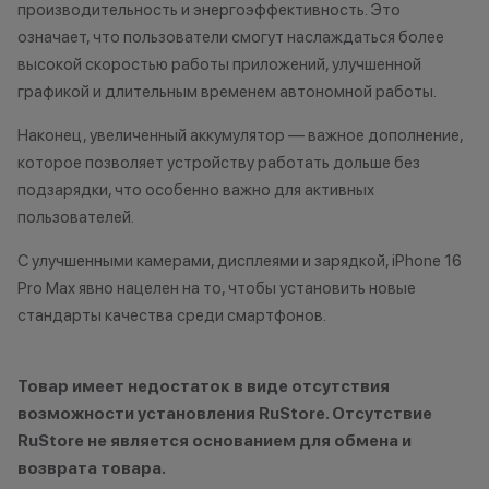
обоснованные причины).
•Организатор (
производительность и энергоэффективность. Это
•Организатор (продавец) на свое
право отказать
означает, что пользователи смогут наслаждаться более
усмотрение имеет право
договора купли
высокой скоростью работы приложений, улучшенной
изменить условия акции в
причинам (отсут
графикой и длительным временем автономной работы.
одностороннем порядке.
нарушение прав
обоснованные п
Наконец, увеличенный аккумулятор — важное дополнение,
•Организатор (
которое позволяет устройству работать дольше без
усмотрение име
подзарядки, что особенно важно для активных
изменить услови
пользователей.
одностороннем 
С улучшенными камерами, дисплеями и зарядкой, iPhone 16
Pro Max явно нацелен на то, чтобы установить новые
стандарты качества среди смартфонов.
Товар имеет недостаток в виде отсутствия
возможности установления RuStore. Отсутствие
RuStore не является основанием для обмена и
возврата товара.