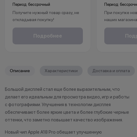
Период: бессрочный
Период: бессроч
Получите нужный товар сразу, не
При покупке нов
откладывая покупку!
наших магазина
Рассрочка без % доступна для
рассрочку, опла
клиентов от 18 лет на срок до 24
безналичному р
Подробнее
Под
месяцев. Понадобится только
получаете пож
паспорт.
на ваш смартфо
С KINGSTORE вы
*Акции и бонусы не суммируются.
уверены, что ва
Описание
Характеристики
Доставка и оплата
*Данная акция не является
защищён на про
публичной офертой и носит
жизни.
Большой дисплей стал еще более выразительным, что
исключительно информационный
делает его идеальным для просмотра видео, игр и работы
характер.
•Организатор (продавец) имеет
*Акции и бонус
с фотографиями. Улучшения в технологии дисплея
право отказать в заключении
*Данная акция н
обеспечивают более яркие цвета и более глубокие черные
договора купли-продажи по
публичной офер
оттенки, что заметно повышает качество изображения.
причинам (отсутствие товара,
исключительно
Новый чип Apple A18 Pro обещает улучшенную
нарушение правил акции, иные
характер.