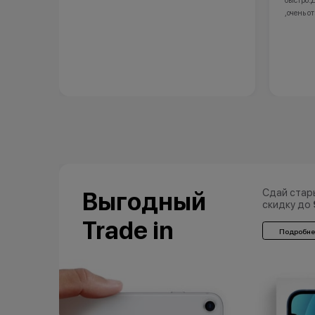
быстро.
,очень о
Сдай стар
Выгодный
скидку до
Trade in
Подробне