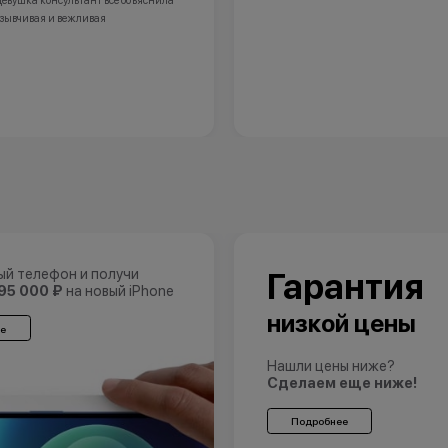
Девушка консультант все объяснила
тзывчивая и вежливая
ый телефон и получи
Гарантия
95 000 ₽
на новый iPhone
низкой цены
е
Нашли цены ниже?
Сделаем еще ниже!
Подробнее