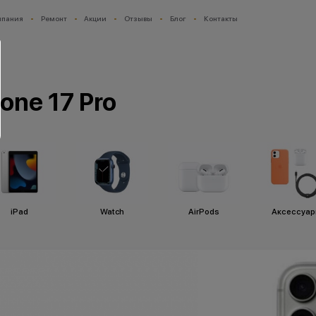
мпания
Ремонт
Акции
Отзывы
Блог
Контакты
one 17 Pro
iPad
Watch
AirPods
Аксессуа