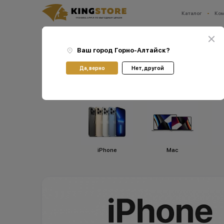
Каталог
Ко
Ваш город:
Горно-Алтайск
Главная
Каталог
Смартфоны Apple iPhone
Смартфоны Apple iPhone 17 Pro
Ваш город
Горно-Алтайск
?
Смартфоны Apple iPh
Да, верно
Нет, другой
iPhone
Мас