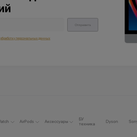
ий
Отправить
а
обработку персональных данных
БУ
atch
AirPods
Аксессуары
Dyson
Son
техника