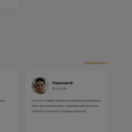
Смотреть все
Олеся Г.
02.06.2026
е!Артур менеджер
пришла по рекомендациям в данный магазин,
ре,советом.очень
купила себе новый айфончик в рассрочку,
хорошие!
осталась довольна, подарки и гарантия на
телефон, все как положено