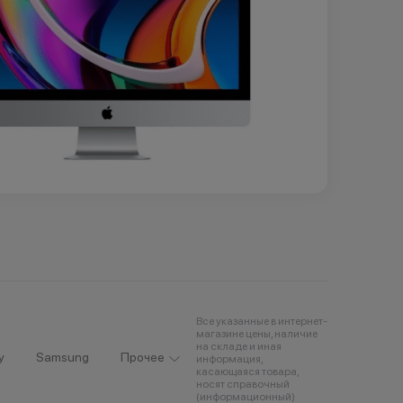
Все указанные в интернет-
магазине цены, наличие
на складе и иная
y
Samsung
Прочее
информация,
касающаяся товара,
носят справочный
(информационный)