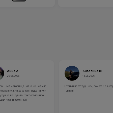
Ангелина Ш.
Рамилия В.
15.06.2026
09.06.2026
Отличные сотрудники, помогли с выбором
Купили телефон в этом салон
товара!
очень вежливый,помог в выбо
приятно, получили подарки 